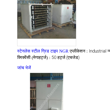
Industrial
स्टेनलेस स्टील ग्रिड टाइप NGR
एप्लीकेशन :
न
50 हर्ट्ज (एचजेड)
फ़्रिक्वेंसी (मेगाहर्ट्ज) :
जांच भेजें