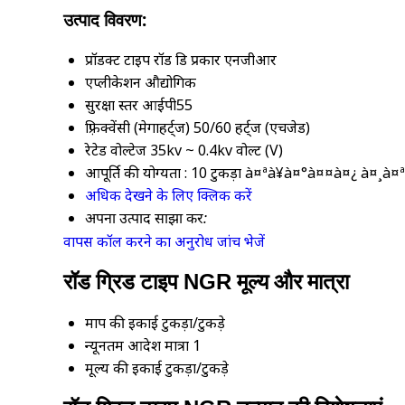
उत्पाद विवरण:
प्रॉडक्ट टाइप
रॉड ग्रिड प्रकार एनजीआर
एप्लीकेशन
औद्योगिक
सुरक्षा स्तर
आईपी55
फ़्रिक्वेंसी (मेगाहर्ट्ज)
50/60 हर्ट्ज (एचजेड)
रेटेड वोल्टेज
35kv ~ 0.4kv वोल्ट (V)
आपूर्ति की योग्यता :
10 टुकड़ा à¤ªà¥à¤°à¤¤à¤¿ à¤¸à
अधिक देखने के लिए क्लिक करें
अपना उत्पाद साझा करें:
वापस कॉल करने का अनुरोध
जांच भेजें
रॉड ग्रिड टाइप NGR मूल्य और मात्रा
माप की इकाई
टुकड़ा/टुकड़े
न्यूनतम आदेश मात्रा
1
मूल्य की इकाई
टुकड़ा/टुकड़े