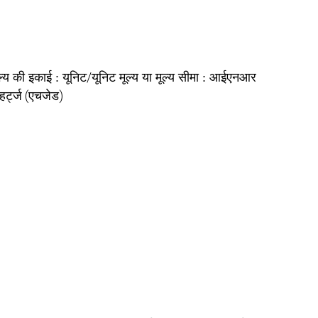
यूनिट/यूनिट
आईएनआर
ल्य की इकाई :
मूल्य या मूल्य सीमा :
हर्ट्ज (एचजेड)