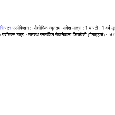
औद्योगिक
1
1 वर्ष
रेसिस्टर
एप्लीकेशन :
न्यूनतम आदेश मात्रा :
वारंटी :
मू
)
तटस्थ ग्राउंडिंग रोकनेवाला
50 
प्रॉडक्ट टाइप :
फ़्रिक्वेंसी (मेगाहर्ट्ज) :