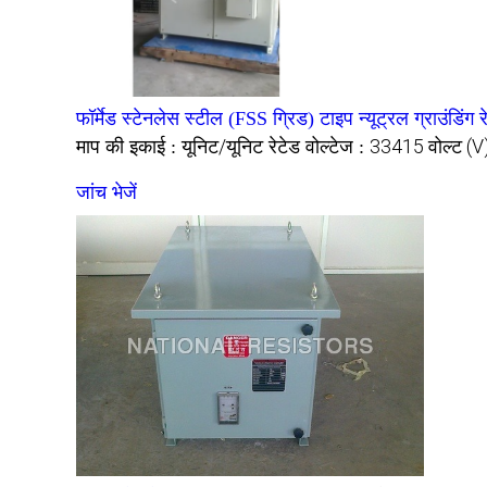
फॉर्मेड स्टेनलेस स्टील (FSS ग्रिड) टाइप न्यूट्रल ग्राउंडिंग 
यूनिट/यूनिट
33415 वोल्ट (V
माप की इकाई :
रेटेड वोल्टेज :
जांच भेजें