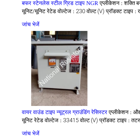
शक्ति ब
बफर स्टेनलेस स्टील ग्रिड टाइप NGR
एप्लीकेशन :
यूनिट/यूनिट
230 वोल्ट (V)
ख
रेटेड वोल्टेज :
प्रॉडक्ट टाइप :
जांच भेजें
औद्
वायर वाउंड टाइप न्यूट्रल ग्राउंडिंग रेसिस्टर
एप्लीकेशन :
यूनिट
33415 वोल्ट (V)
तटस्
रेटेड वोल्टेज :
प्रॉडक्ट टाइप :
जांच भेजें