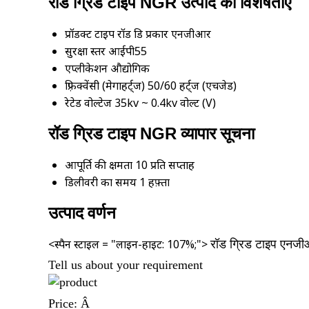
रॉड ग्रिड टाइप NGR उत्पाद की विशेषताएं
प्रॉडक्ट टाइप
रॉड ग्रिड प्रकार एनजीआर
सुरक्षा स्तर
आईपी55
एप्लीकेशन
औद्योगिक
फ़्रिक्वेंसी (मेगाहर्ट्ज)
50/60 हर्ट्ज (एचजेड)
रेटेड वोल्टेज
35kv ~ 0.4kv वोल्ट (V)
रॉड ग्रिड टाइप NGR व्यापार सूचना
आपूर्ति की क्षमता
10 प्रति सप्ताह
डिलीवरी का समय
1 हफ़्ता
उत्पाद वर्णन
<स्पैन स्टाइल = "लाइन-हाइट: 107%;">
रॉड ग्रिड टाइप एनजीआर
Tell us about your requirement
Price:
Â