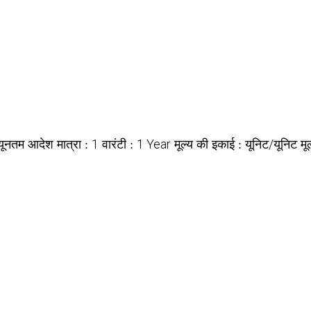
1
1 Year
यूनिट/यूनिट
्यूनतम आदेश मात्रा :
वारंटी :
मूल्य की इकाई :
मू